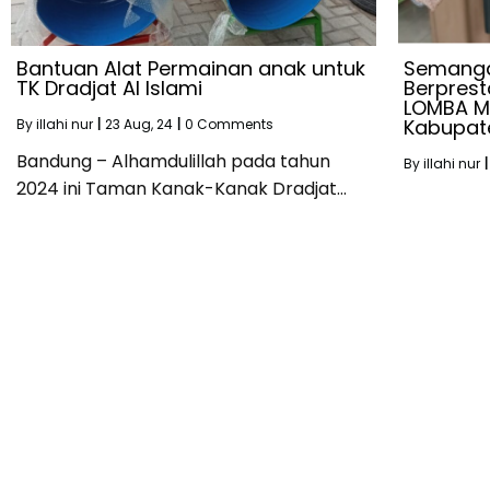
Bantuan Alat Permainan anak untuk
Semangat
TK Dradjat Al Islami
Berpres
LOMBA ME
Kabupat
By
illahi nur
|
23
Aug, 24
|
0 Comments
Bandung – Alhamdulillah pada tahun
By
illahi nur
|
2024 ini Taman Kanak-Kanak Dradjat…